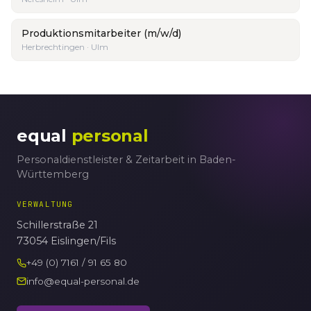
Produktionsmitarbeiter (m/w/d)
Herbrechtingen · Ulm
equal
personal
Personaldienstleister & Zeitarbeit in Baden-
Württemberg
VERWALTUNG
Schillerstraße 21
73054 Eislingen/Fils
+49 (0) 7161 / 91 65 80
info@equal-personal.de