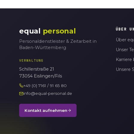
equal
personal
ÜBER U
Über equ
Personaldienstleister & Zeitarbeit in
Baden-Württemberg
Unser T
Karriere 
VERWALTUNG
Schillerstraße 21
Unsere 
73054 Eislingen/Fils
+49 (0) 7161 / 91 65 80
info@equal-personal.de
Kontakt aufnehmen