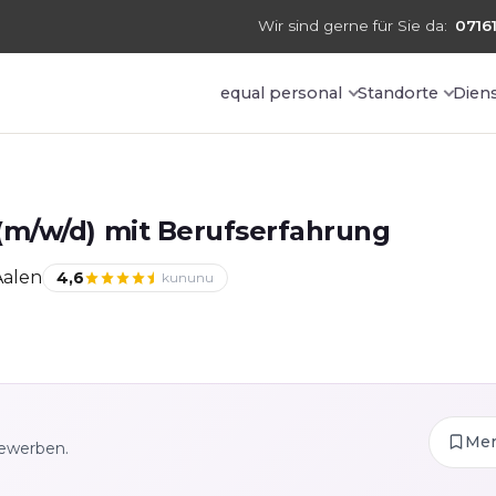
Wir sind gerne für Sie da:
07161
equal personal
Standorte
Dien
m/w/d) mit Berufserfahrung
Aalen
4,6
kununu
Me
bewerben.