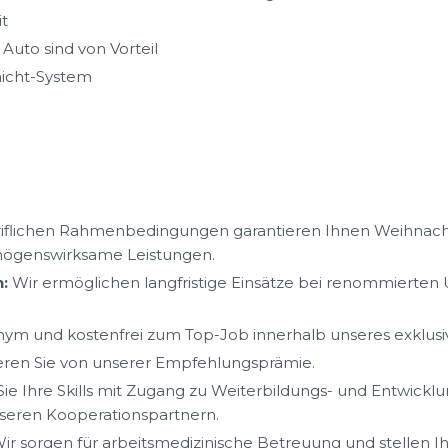
t
uto sind von Vorteil
hicht-System
iflichen Rahmenbedingungen garantieren Ihnen Weihnacht
mögenswirksame Leistungen.
:
Wir ermöglichen langfristige Einsätze bei renommierte
ym und kostenfrei zum Top-Job innerhalb unseres exklus
ieren Sie von unserer Empfehlungsprämie.
ie Ihre Skills mit Zugang zu Weiterbildungs- und Entwickl
eren Kooperationspartnern.
ir sorgen für arbeitsmedizinische Betreuung und stellen I