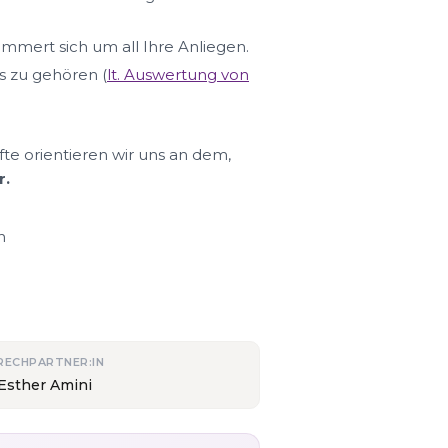
ümmert sich um all Ihre Anliegen.
s zu gehören (
lt. Auswertung von
fte orientieren wir uns an dem,
r.
n
RECHPARTNER:IN
 Esther Amini