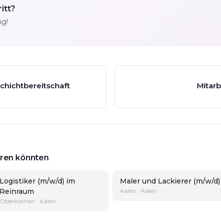
itt?
ng!
chichtbereitschaft
Mitarb
ieren könnten
Logistiker (m/w/d) im
Maler und Lackierer (m/w/d)
Reinraum
Aalen · Aalen
Oberkochen · Aalen