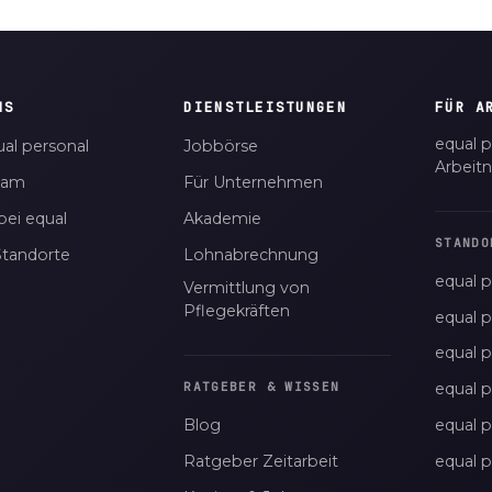
NS
DIENSTLEISTUNGEN
FÜR A
equal p
al personal
Jobbörse
Arbeit
eam
Für Unternehmen
bei equal
Akademie
STANDO
Standorte
Lohnabrechnung
equal p
Vermittlung von
Pflegekräften
equal 
equal 
equal p
RATGEBER & WISSEN
Blog
equal 
Ratgeber Zeitarbeit
equal 