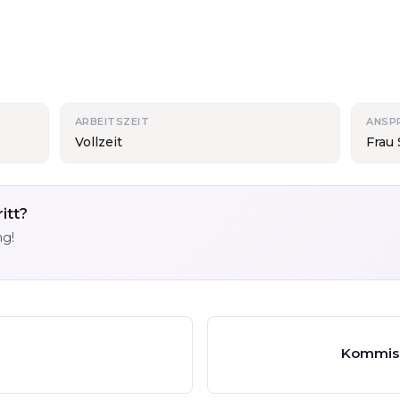
ARBEITSZEIT
ANSP
Vollzeit
Frau
itt?
ng!
Kommiss