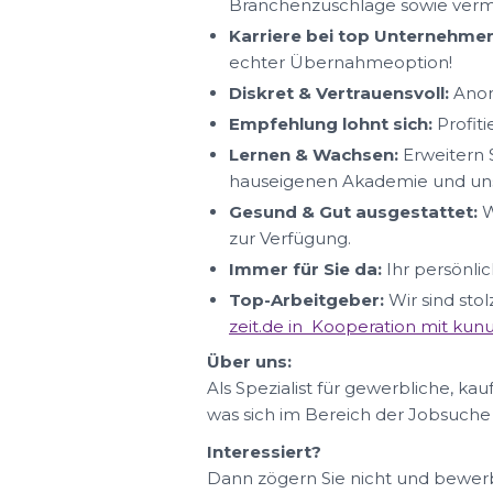
Branchenzuschläge sowie ver
Karriere bei top Unternehmen
echter Übernahmeoption!
Diskret & Vertrauensvoll:
Anon
Empfehlung lohnt sich:
Profit
Lernen & Wachsen:
Erweitern S
hauseigenen Akademie und uns
Gesund & Gut ausgestattet:
W
zur Verfügung.
Immer für Sie da:
Ihr persönlic
Top-Arbeitgeber:
Wir sind sto
zeit.de in Kooperation mit ku
Über uns:
Als Spezialist für gewerbliche, ka
was sich im Bereich der Jobsuche
Interessiert?
Dann zögern Sie nicht und bewerbe