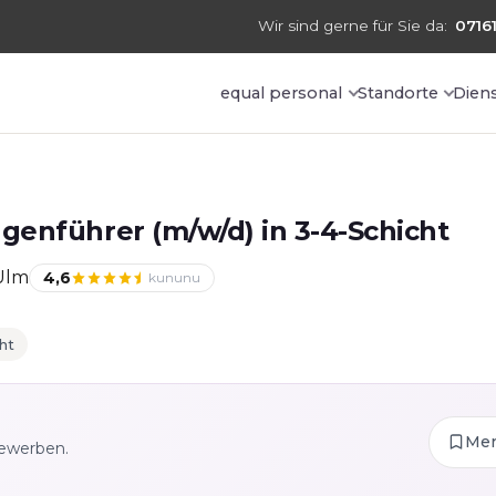
Wir sind gerne für Sie da:
07161
equal personal
Standorte
Dien
genführer (m/w/d) in 3-4-Schicht
Ulm
4,6
kununu
ht
Me
bewerben.