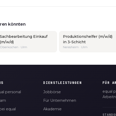
ieren könnten
Sachbearbeitung Einkauf
Produktionshelfer (m/w/d)
(m/w/d)
in 3-Schicht
Oberkochen · Ulm
Neresheim · Ulm
NS
DIENSTLEISTUNGEN
FÜR A
equal p
al personal
Jobbörse
Arbeit
eam
Für Unternehmen
bei equal
Akademie
STANDO