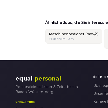
Ähnliche Jobs, die Sie interess
Maschinenbediener (m/w/d)
Heidenheim · Ulm
equal
personal
ÜBER U
Über equ
Personaldienstleister & Zeitarbeit in
Baden-Württemberg
Unser T
Karriere 
VERWALTUNG