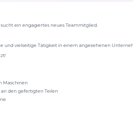
ucht ein engagiertes neues Teammitglied.
de und vielseitige Tätigkeit in einem angesehenen Untern
zt!
n Maschinen
 an den gefertigten Teilen
ine