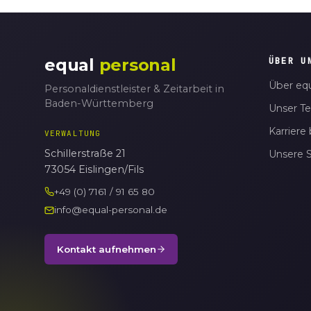
equal
personal
ÜBER U
Über equ
Personaldienstleister & Zeitarbeit in
Baden-Württemberg
Unser T
Karriere 
VERWALTUNG
Schillerstraße 21
Unsere 
73054 Eislingen/Fils
+49 (0) 7161 / 91 65 80
info@equal-personal.de
Kontakt aufnehmen