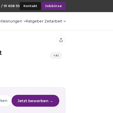
 / 91 658 55
Kontakt
Jobbörse
stleistungen
Ratgeber Zeitarbeit
t
KI
Jetzt bewerben →
rken