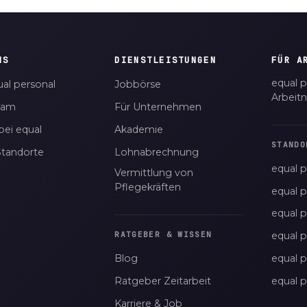
NS
DIENSTLEISTUNGEN
FÜR A
equal p
al personal
Jobbörse
Arbeit
eam
Für Unternehmen
bei equal
Akademie
STANDO
Standorte
Lohnabrechnung
equal p
Vermittlung von
Pflegekräften
equal 
equal 
equal p
RATGEBER & WISSEN
Blog
equal 
Ratgeber Zeitarbeit
equal 
Karriere & Job