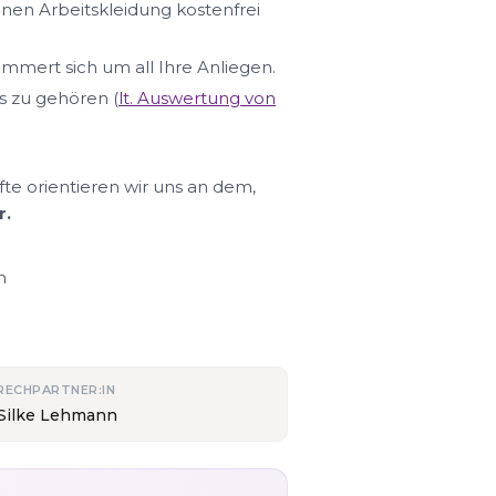
hnen Arbeitskleidung kostenfrei
ümmert sich um all Ihre Anliegen.
s zu gehören (
lt. Auswertung von
fte orientieren wir uns an dem,
r.
n
RECHPARTNER:IN
 Silke Lehmann