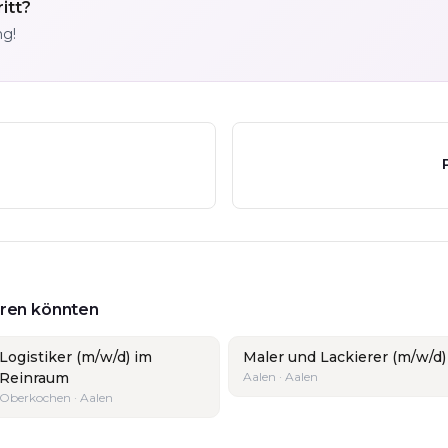
itt?
ng!
ieren könnten
Logistiker (m/w/d) im
Maler und Lackierer (m/w/d)
Reinraum
Aalen · Aalen
Oberkochen · Aalen