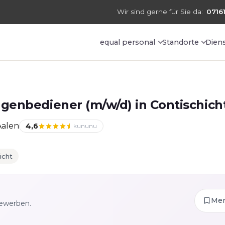
Wir sind gerne für Sie da:
07161
equal personal
Standorte
Dien
genbediener (m/w/d) in Contischich
Aalen
4,6
kununu
icht
Me
bewerben.