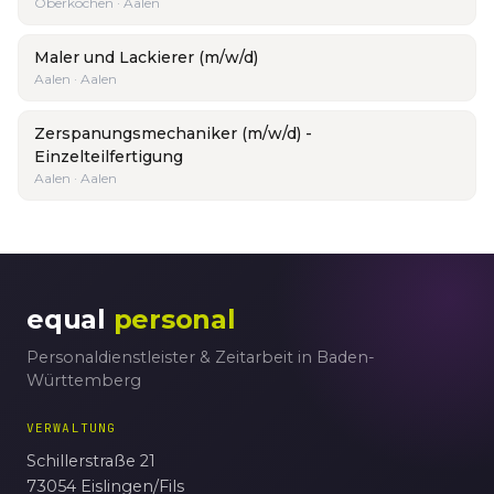
Oberkochen · Aalen
Maler und Lackierer (m/w/d)
Aalen · Aalen
Zerspanungsmechaniker (m/w/d) -
Einzelteilfertigung
Aalen · Aalen
equal
personal
Personaldienstleister & Zeitarbeit in Baden-
Württemberg
VERWALTUNG
Schillerstraße 21
73054 Eislingen/Fils