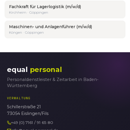
Fachkraft für Lagerlogistik (m/w/d)
Kirchheim · Göppingen
Maschinen- und Anlagenführer (m/w/d)
Köngen · Göppingen
equal
personal
Personaldienstleister & Zeitarbeit in Baden-
Württemberg
VERWALTUNG
Schillerstraße 21
73054 Eislingen/Fils
+49 (0) 7161 / 91 65 80