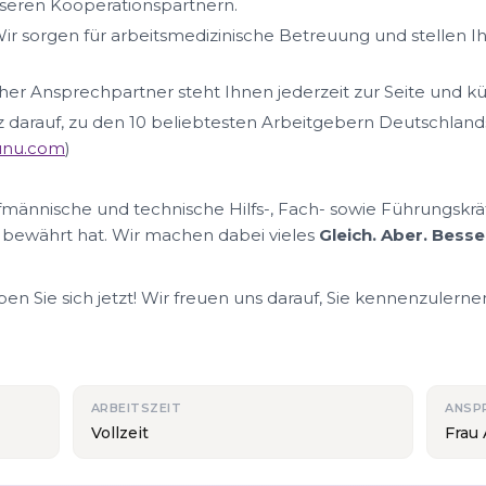
eren Kooperationspartnern.
ir sorgen für arbeitsmedizinische Betreuung und stellen I
her Ansprechpartner steht Ihnen jederzeit zur Seite und k
lz darauf, zu den 10 beliebtesten Arbeitgebern Deutschland
nunu.com
)
ufmännische und technische Hilfs-, Fach- sowie Führungskrä
 bewährt hat. Wir machen dabei vieles
Gleich. Aber. Besse
n Sie sich jetzt! Wir freuen uns darauf, Sie kennenzulerne
ARBEITSZEIT
ANSP
Vollzeit
Frau