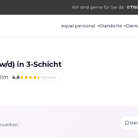
Wir sind gerne für Sie da:
07161
equal personal
Standorte
Dien
/d) in 3-Schicht
Ulm
4,6
kununu
Me
bewerben.