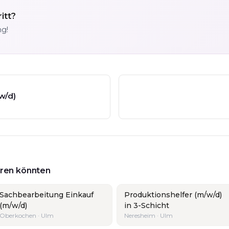
itt?
ng!
w/d)
ieren könnten
Sachbearbeitung Einkauf
Produktionshelfer (m/w/d)
(m/w/d)
in 3-Schicht
Oberkochen · Ulm
Neresheim · Ulm