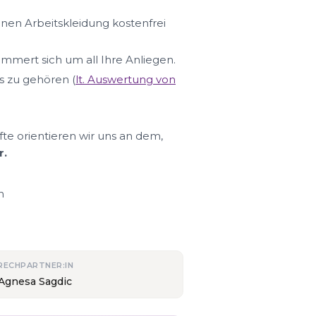
hnen Arbeitskleidung kostenfrei
ümmert sich um all Ihre Anliegen.
s zu gehören (
lt. Auswertung von
fte orientieren wir uns an dem,
r.
n
RECHPARTNER:IN
 Agnesa Sagdic