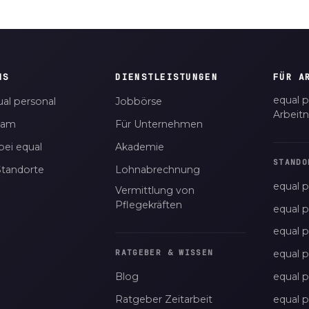
NS
DIENSTLEISTUNGEN
FÜR A
equal p
al personal
Jobbörse
Arbeit
eam
Für Unternehmen
bei equal
Akademie
STANDO
Standorte
Lohnabrechnung
equal p
Vermittlung von
Pflegekräften
equal 
equal 
equal p
RATGEBER & WISSEN
Blog
equal 
Ratgeber Zeitarbeit
equal 