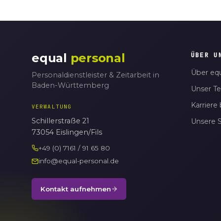
equal
personal
ÜBER U
Über equ
Personaldienstleister & Zeitarbeit in
Baden-Württemberg
Unser T
Karriere 
VERWALTUNG
Schillerstraße 21
Unsere 
73054 Eislingen/Fils
+49 (0) 7161 / 91 65 80
info@equal-personal.de
Kontakt aufnehmen