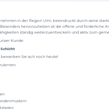
rnehmen in der Region Ulm, beeindruckt durch seine stark
. Besonders hervorzuheben ist die offene und förderliche A
Fähigkeiten ständig weiterzuentwickeln und aktiv zum gem
 unser Kunde:
-Schicht
 bewerben Sie sich noch heute!
zulernen.
ren
Kundenmustern
tzteilen