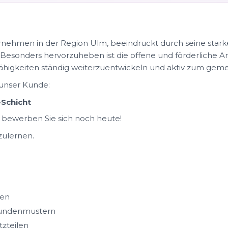
rnehmen in der Region Ulm, beeindruckt durch seine stark
. Besonders hervorzuheben ist die offene und förderliche A
Fähigkeiten ständig weiterzuentwickeln und aktiv zum gem
 unser Kunde:
-Schicht
 bewerben Sie sich noch heute!
zulernen.
ren
Kundenmustern
tzteilen