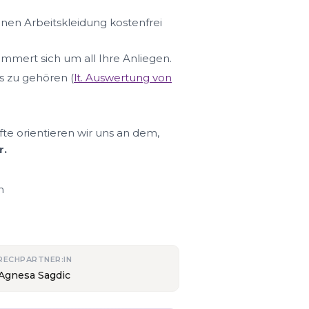
hnen Arbeitskleidung kostenfrei
ümmert sich um all Ihre Anliegen.
s zu gehören (
lt. Auswertung von
fte orientieren wir uns an dem,
r.
n
RECHPARTNER:IN
 Agnesa Sagdic