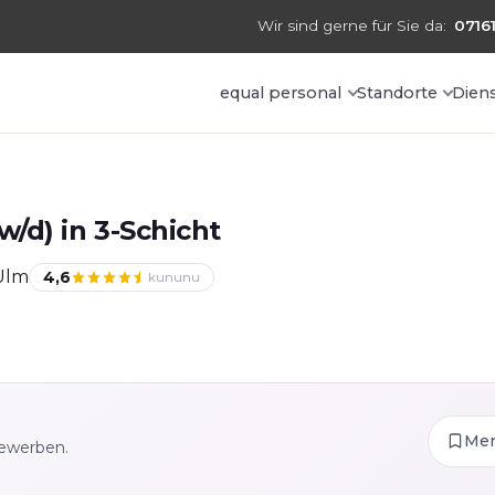
Wir sind gerne für Sie da:
07161
equal personal
Standorte
Dien
/d) in 3-Schicht
Ulm
4,6
kununu
Me
bewerben.