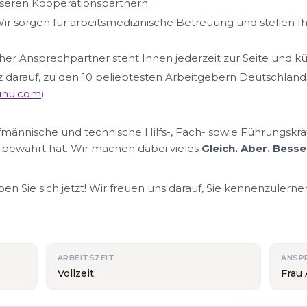
eren Kooperationspartnern.
ir sorgen für arbeitsmedizinische Betreuung und stellen I
her Ansprechpartner steht Ihnen jederzeit zur Seite und k
lz darauf, zu den 10 beliebtesten Arbeitgebern Deutschland
nunu.com
)
ufmännische und technische Hilfs-, Fach- sowie Führungskrä
 bewährt hat. Wir machen dabei vieles
Gleich. Aber. Besse
n Sie sich jetzt! Wir freuen uns darauf, Sie kennenzulerne
ARBEITSZEIT
ANSP
Vollzeit
Frau