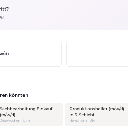
itt?
ng!
w/d)
ieren könnten
Sachbearbeitung Einkauf
Produktionshelfer (m/w/d)
(m/w/d)
in 3-Schicht
Oberkochen · Ulm
Neresheim · Ulm