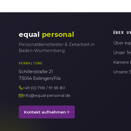
equal
personal
ÜBER U
Über equ
Personaldienstleister & Zeitarbeit in
Baden-Württemberg
Unser T
Karriere 
VERWALTUNG
Schillerstraße 21
Unsere 
73054 Eislingen/Fils
+49 (0) 7161 / 91 65 80
info@equal-personal.de
Kontakt aufnehmen