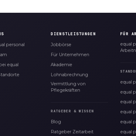
NS
DIENSTLEISTUNGEN
FÜR A
equal p
al personal
Jobbörse
Arbeit
eam
Für Unternehmen
bei equal
Akademie
STANDO
Standorte
Lohnabrechnung
equal p
Vermittlung von
Pflegekräften
equal 
equal 
equal p
RATGEBER & WISSEN
Blog
equal 
Ratgeber Zeitarbeit
equal 