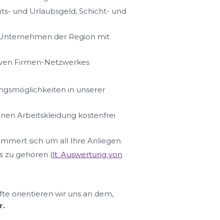
s- und Urlaubsgeld, Schicht- und
n Unternehmen der Region mit
iven Firmen-Netzwerkes
ungsmöglichkeiten in unserer
hnen Arbeitskleidung kostenfrei
ümmert sich um all Ihre Anliegen.
s zu gehören (
lt. Auswertung von
fte orientieren wir uns an dem,
r.