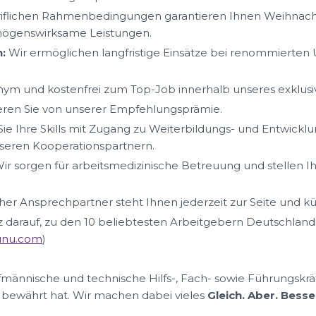
iflichen Rahmenbedingungen garantieren Ihnen Weihnacht
mögenswirksame Leistungen.
:
Wir ermöglichen langfristige Einsätze bei renommierte
ym und kostenfrei zum Top-Job innerhalb unseres exklus
ieren Sie von unserer Empfehlungsprämie.
ie Ihre Skills mit Zugang zu Weiterbildungs- und Entwickl
eren Kooperationspartnern.
ir sorgen für arbeitsmedizinische Betreuung und stellen I
her Ansprechpartner steht Ihnen jederzeit zur Seite und k
lz darauf, zu den 10 beliebtesten Arbeitgebern Deutschland
nunu.com
)
ufmännische und technische Hilfs-, Fach- sowie Führungskrä
 bewährt hat. Wir machen dabei vieles
Gleich. Aber. Besse