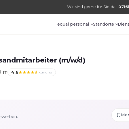
Wir sind gerne für Sie da:
07161
equal personal
Standorte
Dien
andmitarbeiter (m/w/d)
Ulm
4,6
kununu
Me
bewerben.