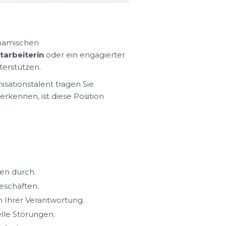
dynamischen
arbeiterin
oder ein engagierter
terstützen.
sationstalent tragen Sie
kennen, ist diese Position
en durch.
eschäften.
n Ihrer Verantwortung.
le Störungen.