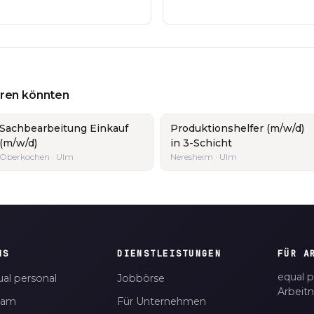
ieren könnten
Sachbearbeitung Einkauf
Produktionshelfer (m/w/d)
(m/w/d)
in 3-Schicht
Oberkochen · Ulm
Neresheim · Ulm
NS
DIENSTLEISTUNGEN
FÜR A
equal p
al personal
Jobbörse
Arbeit
eam
Für Unternehmen