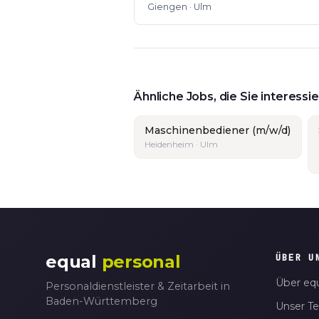
Giengen · Ulm
Ähnliche Jobs, die Sie interess
Maschinenbediener (m/w/d)
Heidenheim · Ulm
equal
personal
ÜBER U
Über equ
Personaldienstleister & Zeitarbeit in
Baden-Württemberg
Unser T