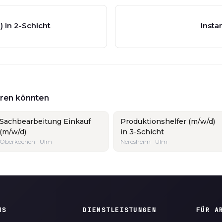
 in 2-Schicht
Inst
ieren könnten
Sachbearbeitung Einkauf
Produktionshelfer (m/w/d)
(m/w/d)
in 3-Schicht
Oberkochen · Ulm
Neresheim · Ulm
NS
DIENSTLEISTUNGEN
FÜR A