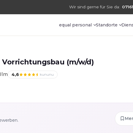
Wir sind gerne für Sie da:
07161
equal personal
Standorte
Dien
 Vorrichtungsbau (m/w/d)
Ulm
4,6
kununu
Me
bewerben.