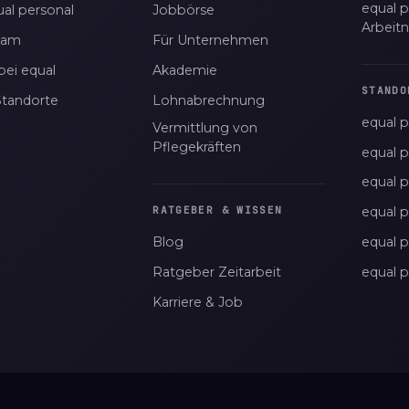
equal p
al personal
Jobbörse
Arbeit
eam
Für Unternehmen
bei equal
Akademie
STANDO
Standorte
Lohnabrechnung
equal p
Vermittlung von
Pflegekräften
equal 
equal 
equal p
RATGEBER & WISSEN
Blog
equal 
Ratgeber Zeitarbeit
equal 
Karriere & Job