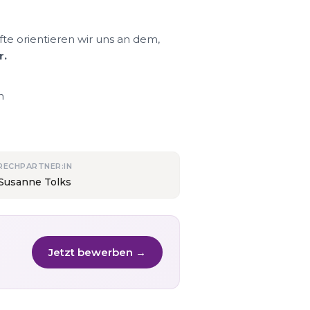
fte orientieren wir uns an dem,
r.
n
RECHPARTNER:IN
 Susanne Tolks
Jetzt bewerben →