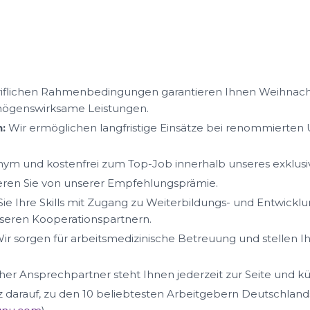
iflichen Rahmenbedingungen garantieren Ihnen Weihnacht
mögenswirksame Leistungen.
:
Wir ermöglichen langfristige Einsätze bei renommierte
ym und kostenfrei zum Top-Job innerhalb unseres exklus
ieren Sie von unserer Empfehlungsprämie.
ie Ihre Skills mit Zugang zu Weiterbildungs- und Entwickl
eren Kooperationspartnern.
ir sorgen für arbeitsmedizinische Betreuung und stellen I
her Ansprechpartner steht Ihnen jederzeit zur Seite und k
lz darauf, zu den 10 beliebtesten Arbeitgebern Deutschland