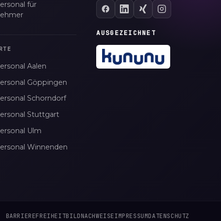
ersonal für
nehmer
AUSGEZEICHNET
RTE
ersonal Aalen
personal Göppingen
personal Schorndorf
ersonal Stuttgart
personal Ulm
personal Winnenden
BARRIEREFREIHEIT
BILDNACHWEISE
IMPRESSUM
DATENSCHUTZ