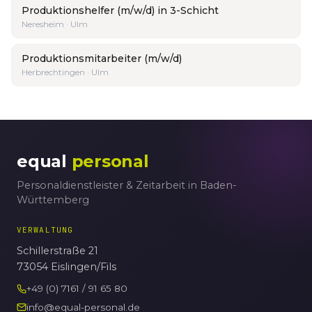
Produktionshelfer (m/w/d) in 3-Schicht
Neresheim · Ulm
Produktionsmitarbeiter (m/w/d)
Herbrechtingen · Ulm
equal
personal
Personaldienstleister & Zeitarbeit in Baden-
Württemberg
VERWALTUNG
Schillerstraße 21
73054 Eislingen/Fils
+49 (0) 7161 / 91 65 80
info@equal-personal.de