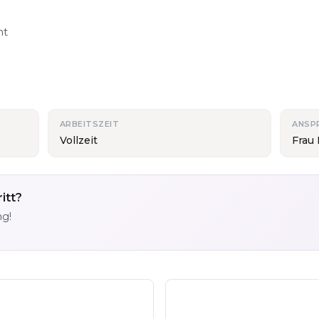
nt
ARBEITSZEIT
ANSP
Vollzeit
Frau
itt?
ng!