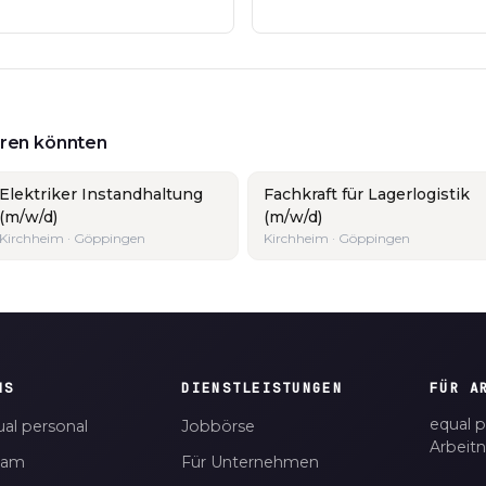
ieren könnten
Elektriker Instandhaltung
Fachkraft für Lagerlogistik
(m/w/d)
(m/w/d)
Kirchheim · Göppingen
Kirchheim · Göppingen
NS
DIENSTLEISTUNGEN
FÜR A
equal p
al personal
Jobbörse
Arbeit
eam
Für Unternehmen