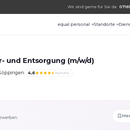
Wir sind gerne für Sie da:
07161
equal personal
Standorte
Dien
r- und Entsorgung (m/w/d)
 Göppingen
4,6
kununu
Me
bewerben.