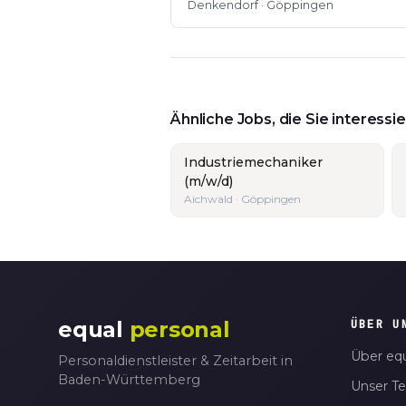
Denkendorf · Göppingen
Ähnliche Jobs, die Sie interess
Industriemechaniker
(m/w/d)
Aichwald · Göppingen
equal
personal
ÜBER U
Über equ
Personaldienstleister & Zeitarbeit in
Baden-Württemberg
Unser T