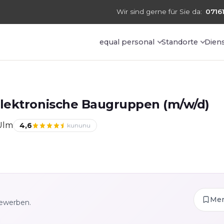
Wir sind gerne für Sie da:
07161
equal personal
Standorte
Dien
lektronische Baugruppen (m/w/d)
Ulm
4,6
kununu
Me
bewerben.