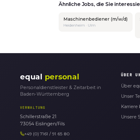
Ähnliche Jobs, die Sie interess
Maschinenbediener (m/w/d)
Heidenheim · Ulm
equal
personal
ÜBER U
Über equ
Personaldienstleister & Zeitarbeit in
Baden-Württemberg
Unser T
Karriere 
VERWALTUNG
Schillerstraße 21
Unsere 
73054 Eislingen/Fils
+49 (0) 7161 / 91 65 80