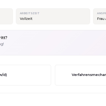
ARBEITSZEIT
ANSP
Vollzeit
Frau
itt?
ng!
w/d)
Verfahrensmechani