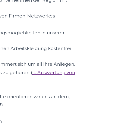
n Unternehmen der Region mit
iven Firmen-Netzwerkes
ungsmöglichkeiten in unserer
hnen Arbeitskleidung kostenfrei
ümmert sich um all Ihre Anliegen.
s zu gehören (
lt. Auswertung von
fte orientieren wir uns an dem,
r.
n