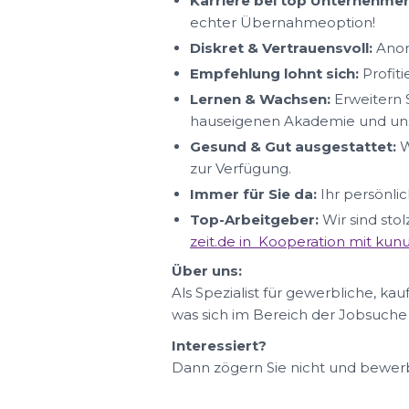
Karriere bei top Unternehmen
echter Übernahmeoption!
Diskret & Vertrauensvoll:
Anon
Empfehlung lohnt sich:
Profit
Lernen & Wachsen:
Erweitern S
hauseigenen Akademie und uns
Gesund & Gut ausgestattet:
W
zur Verfügung.
Immer für Sie da:
Ihr persönlic
Top-Arbeitgeber:
Wir sind sto
zeit.de in Kooperation mit ku
Über uns:
Als Spezialist für gewerbliche, ka
was sich im Bereich der Jobsuche
Interessiert?
Dann zögern Sie nicht und bewerbe