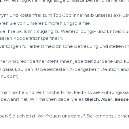
:
Wir ermöglichen langfristige Einsätze bei renommierte
ym und kostenfrei zum Top-Job innerhalb unseres exklus
ieren Sie von unserer Empfehlungsprämie.
ie Ihre Skills mit Zugang zu Weiterbildungs- und Entwickl
eren Kooperationspartnern.
ir sorgen für arbeitsmedizinische Betreuung und stellen I
her Ansprechpartner steht Ihnen jederzeit zur Seite und k
lz darauf, zu den 10 beliebtesten Arbeitgebern Deutschland
nunu.com
)
ufmännische und technische Hilfs-, Fach- sowie Führungskrä
 bewährt hat. Wir machen dabei vieles
Gleich. Aber. Besse
n Sie sich jetzt! Wir freuen uns darauf, Sie kennenzulerne