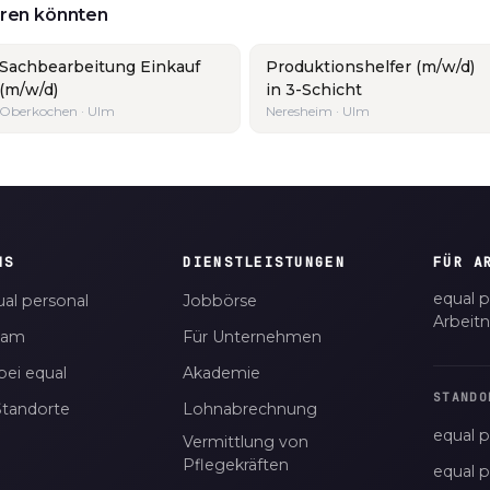
ieren könnten
Sachbearbeitung Einkauf
Produktionshelfer (m/w/d)
(m/w/d)
in 3-Schicht
Oberkochen · Ulm
Neresheim · Ulm
NS
DIENSTLEISTUNGEN
FÜR A
equal p
al personal
Jobbörse
Arbeit
eam
Für Unternehmen
bei equal
Akademie
STANDO
Standorte
Lohnabrechnung
equal p
Vermittlung von
Pflegekräften
equal 