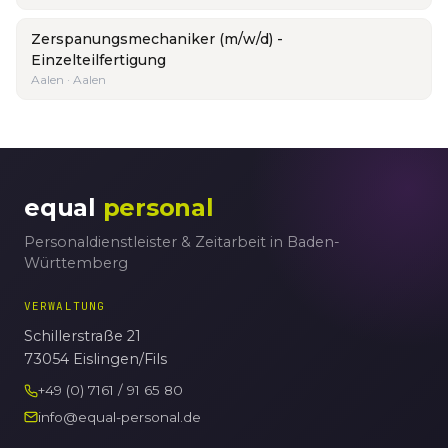
Zerspanungsmechaniker (m/w/d) -
Einzelteilfertigung
Aalen · Aalen
equal
personal
Personaldienstleister & Zeitarbeit in Baden-
Württemberg
VERWALTUNG
Schillerstraße 21
73054 Eislingen/Fils
+49 (0) 7161 / 91 65 80
info@equal-personal.de