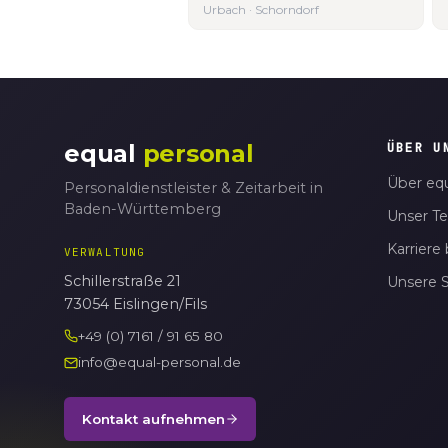
Urbach · Schorndorf
equal
personal
ÜBER U
Über equ
Personaldienstleister & Zeitarbeit in
Baden-Württemberg
Unser T
Karriere 
VERWALTUNG
Schillerstraße 21
Unsere 
73054 Eislingen/Fils
+49 (0) 7161 / 91 65 80
info@equal-personal.de
Kontakt aufnehmen