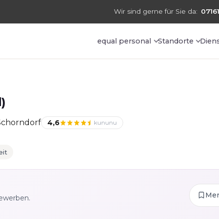
Wir sind gerne für Sie da:
07161
equal personal
Standorte
Dien
)
Schorndorf
4,6
kununu
eit
Me
bewerben.