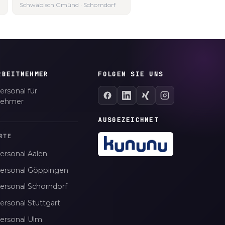
Schwäbisch Gmünd · Schorndorf
RBEITNEHMER
FOLGEN SIE UNS
ersonal für
nehmer
AUSGEZEICHNET
RTE
ersonal Aalen
personal Göppingen
personal Schorndorf
ersonal Stuttgart
personal Ulm