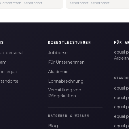
Geradstetten · Schorndorf
Schorndorf · Schorndorf
NS
DIENSTLEISTUNGEN
FÜR A
equal p
al personal
Jobbörse
Arbeit
eam
Für Unternehmen
bei equal
Akademie
STANDO
Standorte
Lohnabrechnung
equal p
Vermittlung von
Pflegekräften
equal 
equal 
equal p
RATGEBER & WISSEN
Blog
equal 