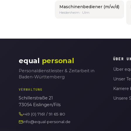
Maschinenbediener (m/w/d)
Heidenheim · Ulm
equal
personal
ÜBER U
Über equ
Personaldienstleister & Zeitarbeit in
Baden-Württemberg
Unser T
Karriere 
VERWALTUNG
Schillerstraße 21
Unsere 
73054 Eislingen/Fils
+49 (0) 7161 / 91 65 80
info@equal-personal.de