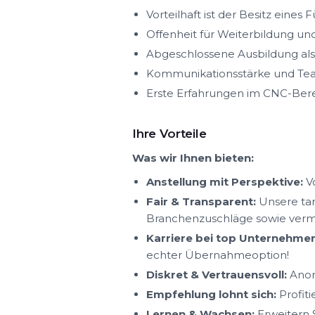
Vorteilhaft ist der Besitz eine
Offenheit für Weiterbildung und 
Abgeschlossene Ausbildung als
Kommunikationsstärke und Tea
Erste Erfahrungen im CNC-Ber
Ihre Vorteile
Was wir Ihnen bieten:
Anstellung mit Perspektive:
Vo
Fair & Transparent:
Unsere tar
Branchenzuschläge sowie ver
Karriere bei top Unternehmen
echter Übernahmeoption!
Diskret & Vertrauensvoll:
Anon
Empfehlung lohnt sich:
Profit
Lernen & Wachsen:
Erweitern S