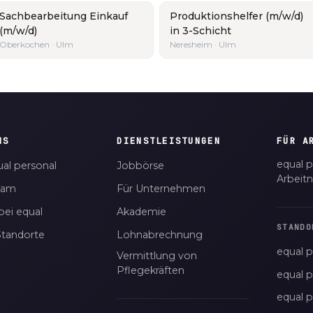
Sachbearbeitung Einkauf
Produktionshelfer (m/w/d)
(m/w/d)
in 3-Schicht
Oberkochen · Ulm
Neresheim · Ulm
NS
DIENSTLEISTUNGEN
FÜR A
equal p
al personal
Jobbörse
Arbeit
eam
Für Unternehmen
bei equal
Akademie
STANDO
Standorte
Lohnabrechnung
equal p
Vermittlung von
Pflegekräften
equal 
equal 