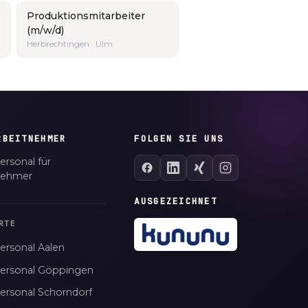
Produktionsmitarbeiter
(m/w/d)
Herbrechtingen · Ulm
RBEITNEHMER
FOLGEN SIE UNS
ersonal für
nehmer
AUSGEZEICHNET
RTE
ersonal Aalen
personal Göppingen
personal Schorndorf