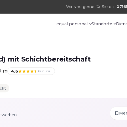
Wir sind gerne für Sie da:
07161
equal personal
Standorte
Dien
) mit Schichtbereitschaft
Ulm
4,6
kununu
cht
Me
bewerben.