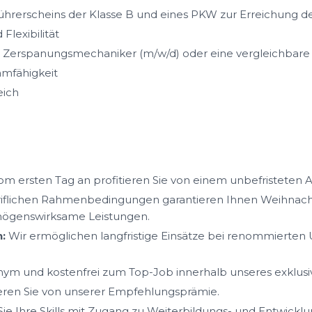
s Führerscheins der Klasse B und eines PKW zur Erreichung d
Flexibilität
 Zerspanungsmechaniker (m/w/d) oder eine vergleichbare Q
mfähigkeit
eich
m ersten Tag an profitieren Sie von einem unbefristeten A
iflichen Rahmenbedingungen garantieren Ihnen Weihnacht
mögenswirksame Leistungen.
:
Wir ermöglichen langfristige Einsätze bei renommierte
ym und kostenfrei zum Top-Job innerhalb unseres exklus
ieren Sie von unserer Empfehlungsprämie.
ie Ihre Skills mit Zugang zu Weiterbildungs- und Entwickl