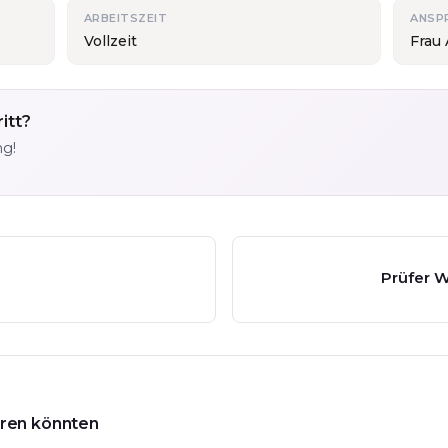
ARBEITSZEIT
ANSP
Vollzeit
Frau
itt?
ng!
Prüfer 
ieren könnten