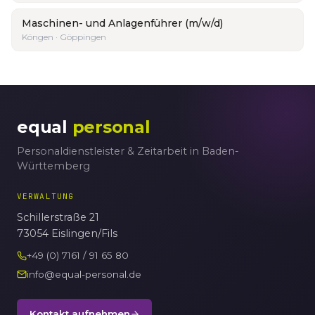
Maschinen- und Anlagenführer (m/w/d)
Köngen · Göppingen
equal
personal
Personaldienstleister & Zeitarbeit in Baden-
Württemberg
VERWALTUNG
Schillerstraße 21
73054 Eislingen/Fils
+49 (0) 7161 / 91 65 80
info@equal-personal.de
Kontakt aufnehmen