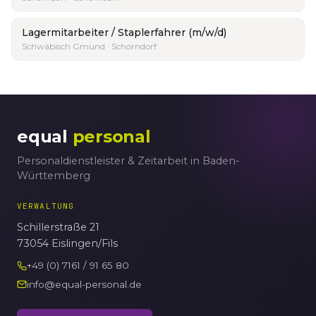
Lagermitarbeiter / Staplerfahrer (m/w/d)
Schwäbisch Gmünd · Schorndorf
equal
personal
Personaldienstleister & Zeitarbeit in Baden-
Württemberg
VERWALTUNG
Schillerstraße 21
73054 Eislingen/Fils
+49 (0) 7161 / 91 65 80
info@equal-personal.de