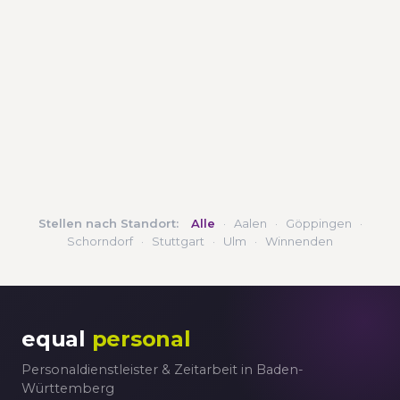
Stellen nach Standort:
Alle
·
Aalen
·
Göppingen
·
Schorndorf
·
Stuttgart
·
Ulm
·
Winnenden
equal
personal
Personaldienstleister & Zeitarbeit in Baden-
Württemberg