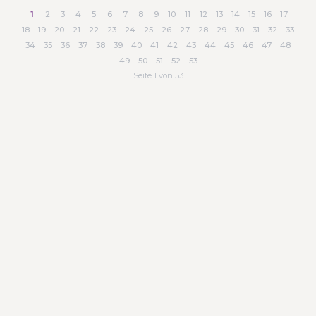
1
2
3
4
5
6
7
8
9
10
11
12
13
14
15
16
17
18
19
20
21
22
23
24
25
26
27
28
29
30
31
32
33
34
35
36
37
38
39
40
41
42
43
44
45
46
47
48
49
50
51
52
53
Seite 1 von 53