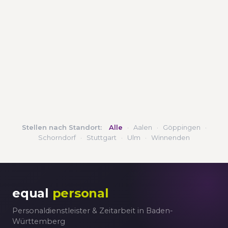
Stellen nach Standort:
Alle
·
Aalen
·
Göppingen
·
Schorndorf
·
Stuttgart
·
Ulm
·
Winnenden
equal
personal
Personaldienstleister & Zeitarbeit in Baden-
Württemberg