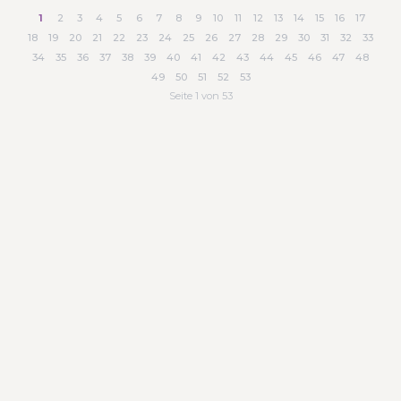
1
2
3
4
5
6
7
8
9
10
11
12
13
14
15
16
17
18
19
20
21
22
23
24
25
26
27
28
29
30
31
32
33
34
35
36
37
38
39
40
41
42
43
44
45
46
47
48
49
50
51
52
53
Seite 1 von 53