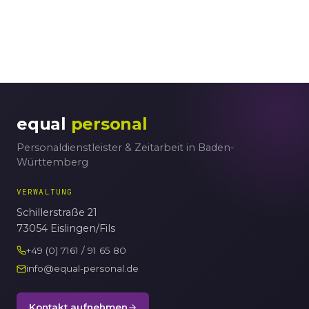
equal
personal
Personaldienstleister & Zeitarbeit in Baden-
Württemberg
VERWALTUNG
Schillerstraße 21
73054 Eislingen/Fils
+49 (0) 7161 / 91 65 80
info@equal-personal.de
Kontakt aufnehmen