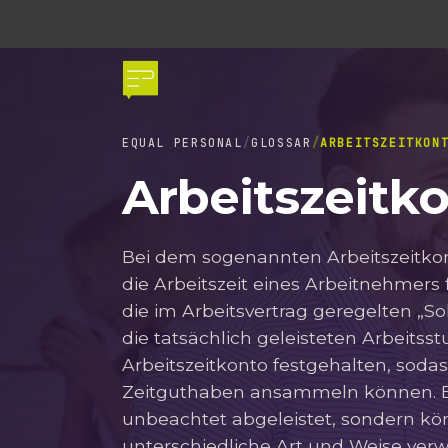
EQUAL PERSONAL
GLOSSAR
ARBEITSZEITKON
Arbeitszeitk
Bei dem sogenannten Arbeitszeitkon
die Arbeitszeit eines Arbeitnehmers 
die im Arbeitsvertrag geregelten „S
die tatsächlich geleisteten Arbeit
Arbeitszeitkonto festgehalten, soda
Zeitguthaben ansammeln können. E
unbeachtet abgeleistet, sondern kö
unterschiedliche Art und Weise verw