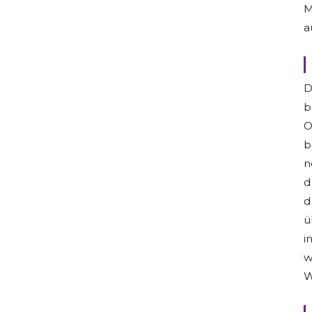
M
a
D
b
O
b
n
d
d
ü
i
w
W