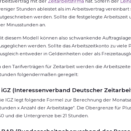
rbeitsvertrag mit der
Zeitarbeitsfirma
hat. Sofern der
Leih
eniger Stunden ableistet als im Arbeitsvertrag vereinbart
utgeschrieben werden. Sollte die festgelegte Arbeitszeit
ier Minusstunden an.
it diesem Modell können also schwankende Auftragslag
usgeglichen werden. Sollte das Arbeitszeitkonto zu viele 
usgleich entweder in Geldeinheiten oder als Freizeitausgl
n den Tarifverträgen für Zeitarbeit werden die Arbeitszeit
tunden folgendermaßen geregelt:
iGZ (Interessenverband Deutscher Zeitarb
ie IGZ legt folgende Formel zur Berechnung der Monatsarbe
tunden x Anzahl der Arbeitstage“. Die Obergrenze für Plus
50 und die Untergrenze bei 21 Stunden.