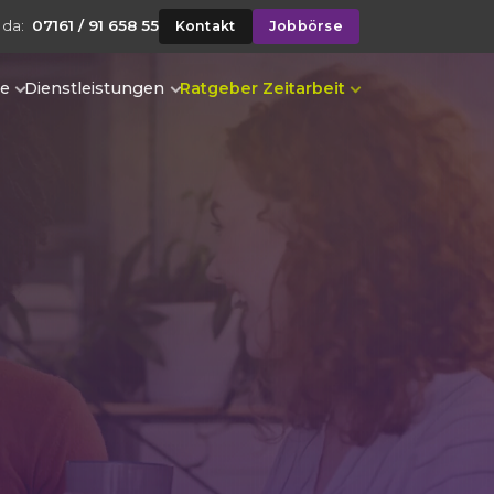
 da:
07161 / 91 658 55
Kontakt
Jobbörse
te
Dienstleistungen
Ratgeber Zeitarbeit