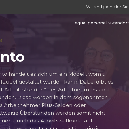
Wir sind gerne für Sie
equal personal
Standor
TO
onto
to handelt es sich um ein Modell, womit
flexibel gestaltet werden kann. Dabei gibt es
oll-Arbeitsstunden“ des Arbeitnehmers und
sstunden. Diese werden in dem sogenannten
ss Arbeitnehmer Plus-Salden oder
twaige Überstunden werden somit nicht
nnen durch das Arbeitszeitkonto auf
endet werden. Das Ganze ist im Prinzip