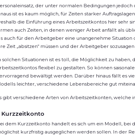
ersonaleinsatz, der unter normalen Bedingungen jedoch 
inaus ist es kaum möglich, für Zeiten starker Auftragslagen
eshalb die Einführung eines Arbeitszeitkontos hier sehr sin
irmen auch Zeiten, in denen weniger Arbeit anfällt als üblic
ls auch für den Arbeitgeber eine unangenehme Situation d
hre Zeit „absitzen“ müssen und der Arbeitgeber sozusage
n solchen Situationen ist es toll, die Möglichkeit zu haben, 
rbeitszeitkontos flexibel zu gestalten. So können saiso
ervorragend bewältigt werden. Darüber hinaus fällt es vi
odells leichter, verschiedene Lebensbereiche gut miteina
s gibt verschiedene Arten von Arbeitszeitkonten, welche 
Kurzzeitkonto
ei dem Kurzzeitkonto handelt es sich um ein Modell, be
öglichst kurzfristig ausgeglichen werden sollen. In der R