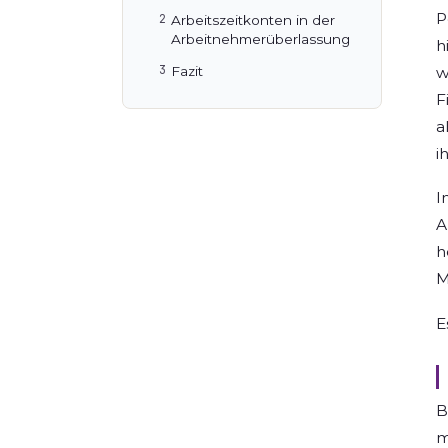
P
Arbeitszeitkonten in der
Arbeitnehmerüberlassung
h
w
Fazit
F
a
i
I
A
h
M
E
B
m