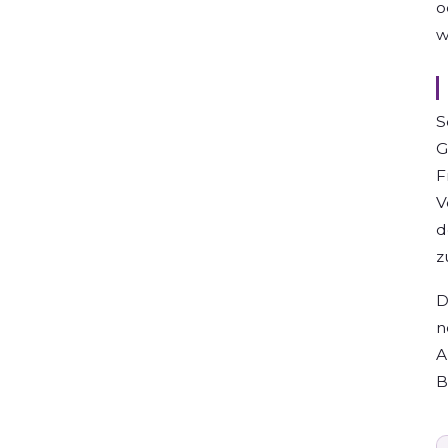
o
w
S
G
F
V
d
z
D
n
A
B