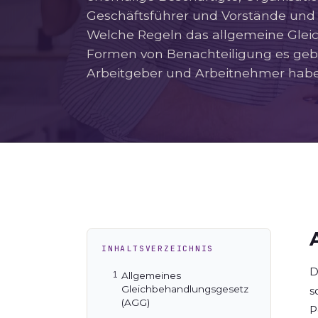
Geschäftsführer und Vorstände und 
Welche Regeln das allgemeine Glei
Formen von Benachteiligung es geb
Arbeitgeber und Arbeitnehmer haben,
INHALTSVERZEICHNIS
D
Allgemeines
Gleichbehandlungsgesetz
s
(AGG)
P