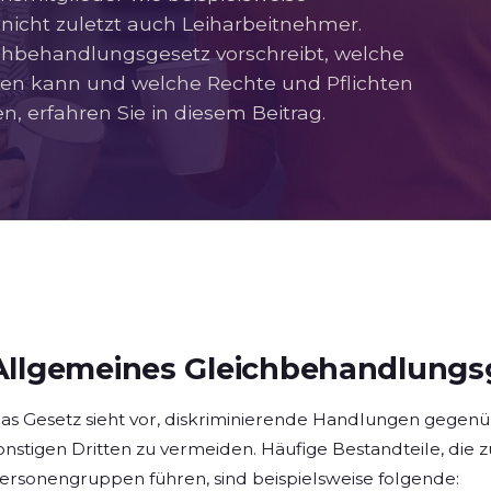
nicht zuletzt auch Leiharbeitnehmer.
chbehandlungsgesetz vorschreibt, welche
en kann und welche Rechte und Pflichten
 erfahren Sie in diesem Beitrag.
Allgemeines Gleichbehandlungs
as Gesetz sieht vor, diskriminierende Handlungen gege
onstigen Dritten zu vermeiden. Häufige Bestandteile, die
ersonengruppen führen, sind beispielsweise folgende: