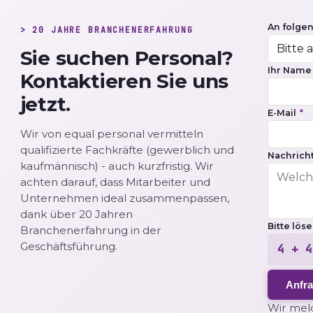
An folge
> 20 JAHRE BRANCHENERFAHRUNG
Sie suchen Personal?
Ihr Nam
Kontaktieren Sie uns
jetzt.
E-Mail
*
Wir von equal personal vermitteln
qualifizierte Fachkräfte (gewerblich und
Nachricht
kaufmännisch) - auch kurzfristig. Wir
achten darauf, dass Mitarbeiter und
Unternehmen ideal zusammenpassen,
dank über 20 Jahren
Bitte lös
Branchenerfahrung in der
Geschäftsführung.
4 + 4
Anfr
Wir meld