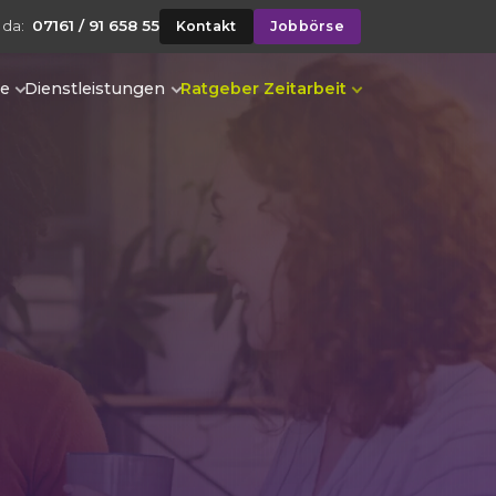
 da:
07161 / 91 658 55
Kontakt
Jobbörse
te
Dienstleistungen
Ratgeber Zeitarbeit