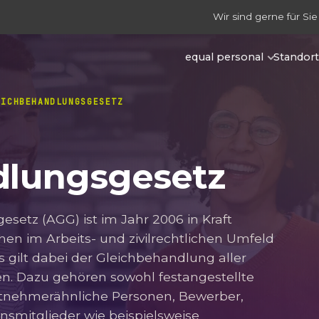
Wir sind gerne für Sie
equal personal
Standor
EICHBEHANDLUNGSGESETZ
dlungsgesetz
etz (AGG) ist im Jahr 2006 in Kraft
hen im Arbeits- und zivilrechtlichen Umfeld
s gilt dabei der Gleichbehandlung aller
n. Dazu gehören sowohl festangestellte
itnehmerähnliche Personen, Bewerber,
nsmitglieder wie beispielsweise