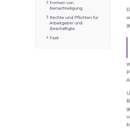
Formen von
Benachteiligung
D
w
Rechte und Pflichten für
Arbeitgeber und
g
Beschäftigte
Fazit
W
P
A
U
B
g
u
b