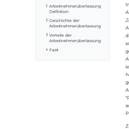
I
Arbeitnehmerüberlassung
Definition
A
Z
Geschichte der
Arbeitnehmerüberlassung
A
d
Vorteile der
Arbeitnehmerüberlassung
s
Fazit
g
A
s
h
g
A
“
a
P
Z