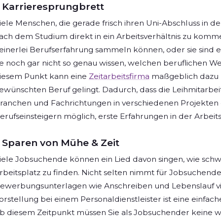
Karrieresprungbrett
iele Menschen, die gerade frisch ihren Uni-Abschluss in de
ach dem Studium direkt in ein Arbeitsverhältnis zu komm
einerlei Berufserfahrung sammeln können, oder sie sind e
ie noch gar nicht so genau wissen, welchen beruflichen W
iesem Punkt kann eine
Zeitarbeitsfirma
maßgeblich dazu be
ewünschten Beruf gelingt. Dadurch, dass die Leihmitarbei
ranchen und Fachrichtungen in verschiedenen Projekten 
erufseinsteigern möglich, erste Erfahrungen in der Arbei
Sparen von Mühe & Zeit
iele Jobsuchende können ein Lied davon singen, wie schw
rbeitsplatz zu finden. Nicht selten nimmt für Jobsuchende
ewerbungsunterlagen wie Anschreiben und Lebenslauf vie
orstellung bei einem Personaldienstleister ist eine ein
b diesem Zeitpunkt müssen Sie als Jobsuchender keine w