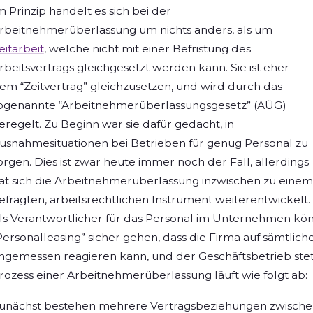
m Prinzip handelt es sich bei der
rbeitnehmerüberlassung um nichts anders, als um
eitarbeit
, welche nicht mit einer Befristung des
rbeitsvertrags gleichgesetzt werden kann. Sie ist eher
em “Zeitvertrag” gleichzusetzen, und wird durch das
ogenannte “Arbeitnehmerüberlassungsgesetz” (AÜG)
eregelt. Zu Beginn war sie dafür gedacht, in
usnahmesituationen bei Betrieben für genug Personal zu
orgen. Dies ist zwar heute immer noch der Fall, allerdings
at sich die Arbeitnehmerüberlassung inzwischen zu einem
efragten, arbeitsrechtlichen Instrument weiterentwickelt.
ls Verantwortlicher für das Personal im Unternehmen kö
Personalleasing” sicher gehen, dass die Firma auf sämtl
ngemessen reagieren kann, und der Geschäftsbetrieb stets
rozess einer Arbeitnehmerüberlassung läuft wie folgt ab:
unächst bestehen mehrere Vertragsbeziehungen zwischen 