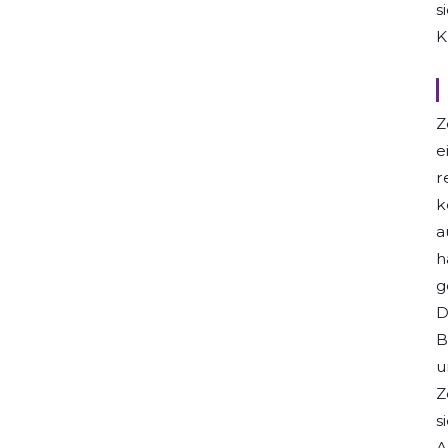
s
K
Z
e
r
k
a
h
g
D
B
u
Z
s
A