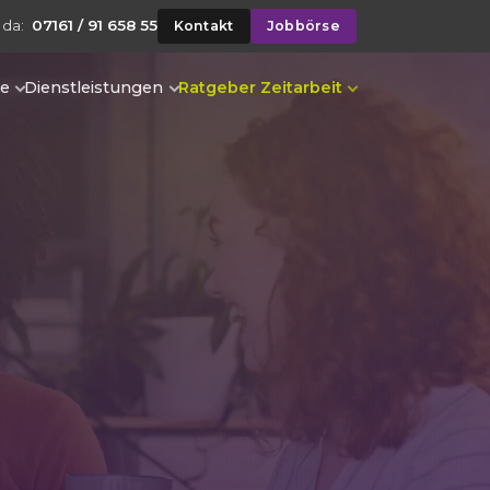
 da:
07161 / 91 658 55
Kontakt
Jobbörse
te
Dienstleistungen
Ratgeber Zeitarbeit