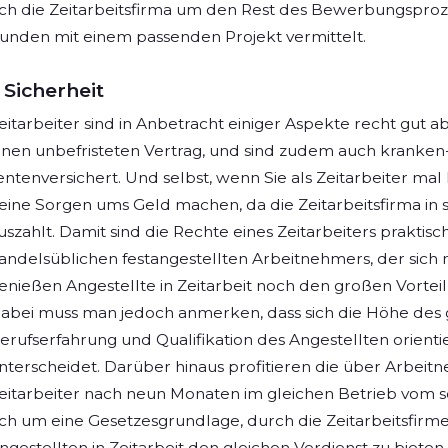
ich die Zeitarbeitsfirma um den Rest des Bewerbungspro
unden mit einem passenden Projekt vermittelt.
Sicherheit
eitarbeiter sind in Anbetracht einiger Aspekte recht gut 
inen unbefristeten Vertrag, und sind zudem auch kranken-,
entenversichert. Und selbst, wenn Sie als Zeitarbeiter mal
eine Sorgen ums Geld machen, da die Zeitarbeitsfirma in
uszahlt. Damit sind die Rechte eines Zeitarbeiters praktis
andelsüblichen festangestellten Arbeitnehmers, der sich n
enießen Angestellte in Zeitarbeit noch den großen Vorteil, 
abei muss man jedoch anmerken, dass sich die Höhe des 
erufserfahrung und Qualifikation des Angestellten orientie
nterscheidet. Darüber hinaus profitieren die über Arbei
eitarbeiter nach neun Monaten im gleichen Betrieb vom
ich um eine Gesetzesgrundlage, durch die Zeitarbeitsfirm
ngestellten in Zeitarbeit den gleichen Verdienst zu biete