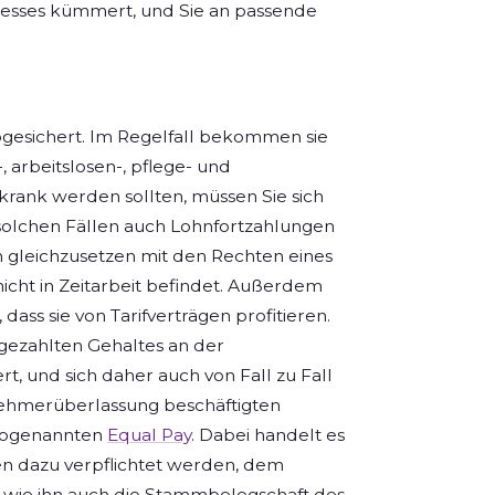
zesses kümmert, und Sie an passende
abgesichert. Im Regelfall bekommen sie
 arbeitslosen-, pflege- und
 krank werden sollten, müssen Sie sich
 solchen Fällen auch Lohnfortzahlungen
ch gleichzusetzen mit den Rechten eines
icht in Zeitarbeit befindet. Außerdem
dass sie von Tarifverträgen profitieren.
gezahlten Gehaltes an der
rt, und sich daher auch von Fall zu Fall
tnehmerüberlassung beschäftigten
 sogenannten
Equal Pay
. Dabei handelt es
en dazu verpflichtet werden, dem
n, wie ihn auch die Stammbelegschaft des