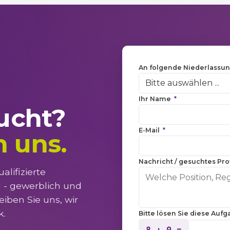
An folgende Niederlassu
Ihr Name
*
ucht?
E-Mail
*
 uns.
Nachricht / gesuchtes Prof
alifizierte
 - gewerblich und
eiben Sie uns, wir
k.
Bitte lösen Sie diese Au